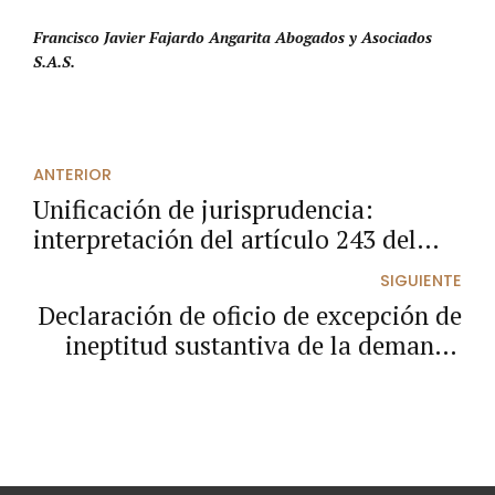
Francisco Javier Fajardo Angarita Abogados y Asociados
S.A.S.
ANTERIOR
Unificación de jurisprudencia:
interpretación del artículo 243 del
CPACA, antes y después de la
SIGUIENTE
modificación de la Ley 2080 de 2021.
Declaración de oficio de excepción de
ineptitud sustantiva de la demanda
por indebida escogencia del medio de
control de reparación directa,
respecto de actos administrativos de
registro.